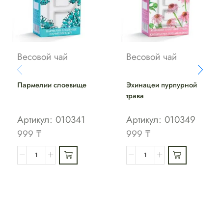
Весовой чай
Весовой чай
Пармелии слоевище
Эхинацеи пурпурной
трава
Артикул:
010341
Артикул:
010349
999
₸
999
₸